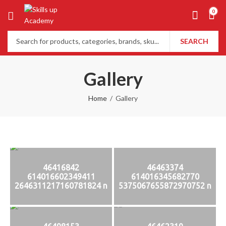
0
SEARCH
Gallery
Home
Gallery
46416842
46463374
614016602349411
614016345682770
2646311217160781824 n
5375067655872970752 n