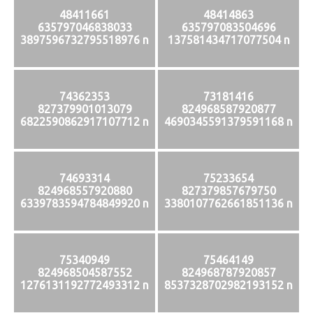
48411661
48414863
635797046838033
635797083504696
3897596732795518976 n
137581434717077504 n
74362353
73181416
827379901013079
824968587920877
6822590862917107712 n
4690345591379591168 n
74693314
75233654
824968557920880
827379857679750
6339783594784849920 n
3380107762661851136 n
75340949
75464149
824968504587552
824968787920857
1276131192772493312 n
8537328702982193152 n