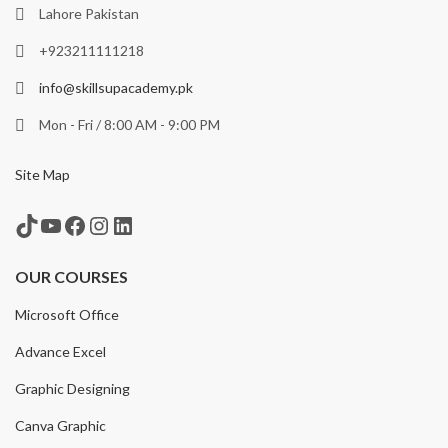
Lahore Pakistan
+923211111218
info@skillsupacademy.pk
Mon - Fri / 8:00 AM - 9:00 PM
Site Map
TikTok
YouTube
Facebook
Instagram
LinkedIn
OUR COURSES
Microsoft Office
Advance Excel
Graphic Designing
Canva Graphic