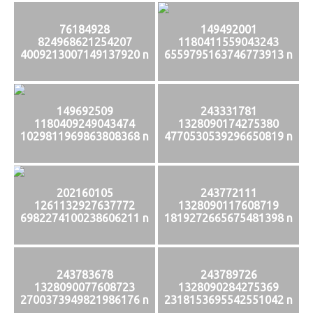
76184928
149492001
824968621254207
1180411559043243
4009213007149137920 n
6559795163746773913 n
149692509
243331781
1180409249043474
1328090174275380
1029811969863808368 n
4770530539296650819 n
202160105
243772111
1261132927637772
1328090117608719
6982274100238606211 n
1819272665675481398 n
243783678
243789726
1328090077608723
1328090284275369
2700373949821986176 n
2318153695542551042 n