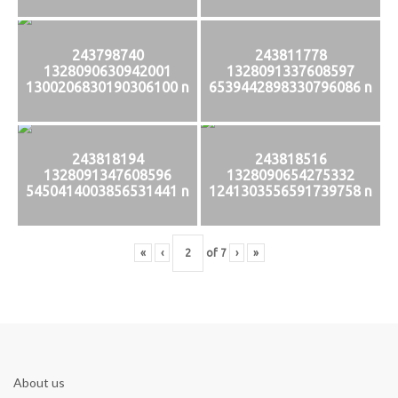
243798740
243811778
1328090630942001
1328091337608597
1300206830190306100 n
6539442898330796086 n
243818194
243818516
1328091347608596
1328090654275332
5450414003856531441 n
1241303556591739758 n
«
‹
of
7
›
»
About us