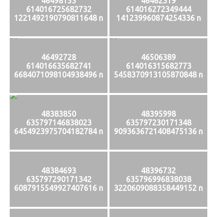
46498153
46462319
614016725682732
614016272349444
1221492190790811648 n
141239960874254336 n
46492728
46506389
614016635682741
614016315682773
6684071098104938496 n
5458370913105870848 n
48383850
48395998
635797146838023
635797230171348
6454923975704182784 n
9093636721408475136 n
48384693
48396732
635797290171342
635796996838038
6087915549927407616 n
3220609088358449152 n